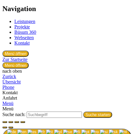
Navigation
Leistungen
Projekte
Büsum 360
Webseiten
Kontakt
Menü öffnen
Zur Startseite
Menü öffnen
nach oben
Zurück
Übersicht
Phone
Kontakt
Anfahrt
Menü
Menü
Suche nach:
Suche starten