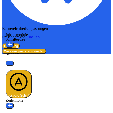
Barrierefreiheitsanpassungen
Inhaltsmodule
Präsentiert von
OneTap
Schriftgröße
Erklärung
Werkzeugleiste ausblenden
Standard
Lesbare Schrift
Zeilenhöhe