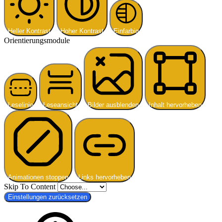
Heller Kontrast
Hoher Kontrast
Einfarbig
Orientierungsmodule
Leselinie
Leseansicht
Bilder ausblenden
Inhalt hervorheben
Animationen stoppen
Links hervorheben
Skip To Content
Einstellungen zurücksetzen