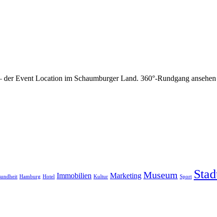
. – der Event Location im Schaumburger Land. 360°-Rundgang ansehen
Stad
Museum
Immobilien
Marketing
undheit
Hamburg
Hotel
Kultur
Sport