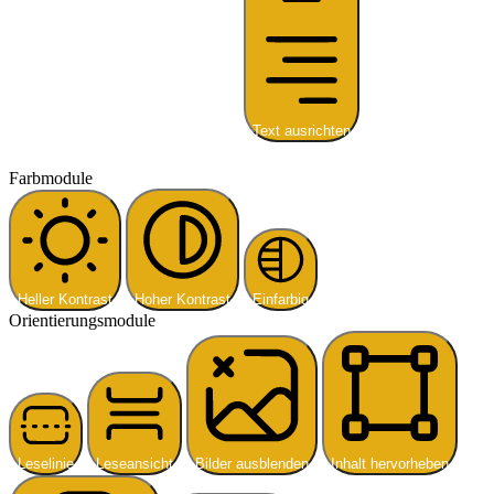
Text ausrichten
Farbmodule
Heller Kontrast
Hoher Kontrast
Einfarbig
Orientierungsmodule
Leselinie
Leseansicht
Bilder ausblenden
Inhalt hervorheben