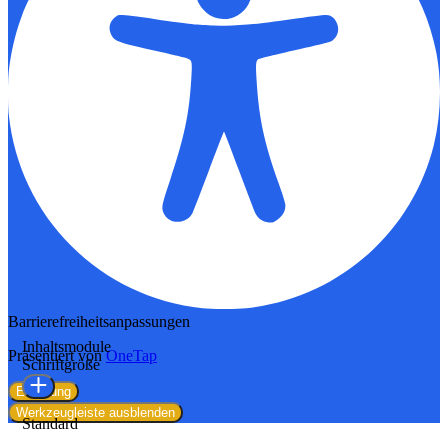
Barrierefreiheitsanpassungen
Inhaltsmodule
Präsentiert von
OneTap
Schriftgröße
Erklärung
Werkzeugleiste ausblenden
Standard