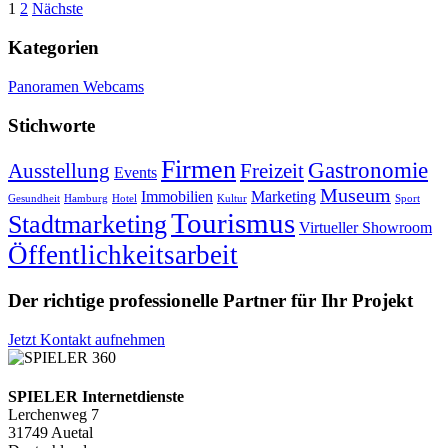
1
2
Nächste
Kategorien
Panoramen
Webcams
Stichworte
Firmen
Gastronomie
Ausstellung
Freizeit
Events
Museum
Immobilien
Marketing
Gesundheit
Hamburg
Hotel
Kultur
Sport
Tourismus
Stadtmarketing
Virtueller Showroom
Öffentlichkeitsarbeit
Der richtige professionelle Partner für Ihr Projekt
Jetzt Kontakt aufnehmen
SPIELER Internetdienste
Lerchenweg 7
31749 Auetal